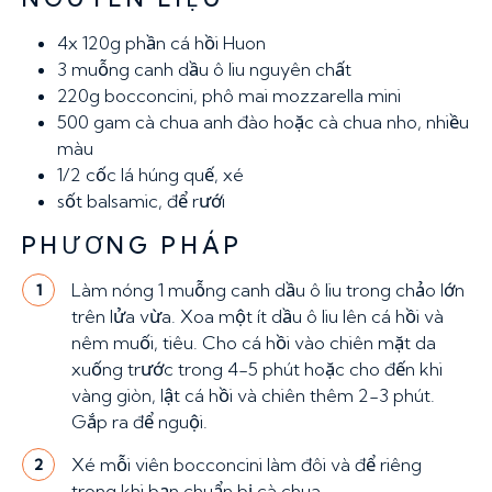
4x 120g
phần cá hồi Huon
3 muỗng canh
dầu ô liu nguyên chất
220g
bocconcini, phô mai mozzarella mini
500 gam
cà chua anh đào hoặc cà chua nho, nhiều
màu
1/2 cốc
lá húng quế, xé
sốt balsamic, để rưới
PHƯƠNG PHÁP
Làm nóng 1 muỗng canh dầu ô liu trong chảo lớn
1
trên lửa vừa. Xoa một ít dầu ô liu lên cá hồi và
nêm muối, tiêu. Cho cá hồi vào chiên mặt da
xuống trước trong 4-5 phút hoặc cho đến khi
vàng giòn, lật cá hồi và chiên thêm 2-3 phút.
Gắp ra để nguội.
Xé mỗi viên bocconcini làm đôi và để riêng
2
trong khi bạn chuẩn bị cà chua