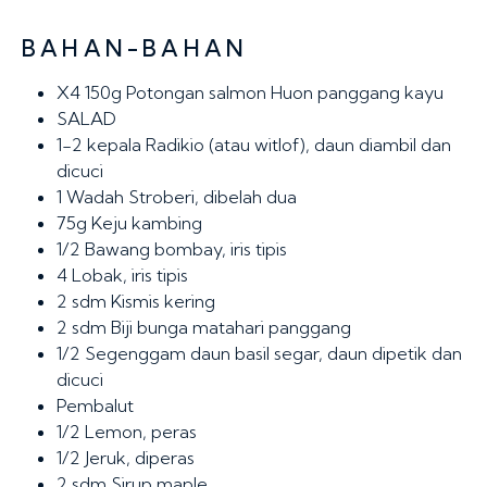
BAHAN-BAHAN
X4 150g
Potongan salmon Huon panggang kayu
SALAD
1-2 kepala
Radikio (atau witlof), daun diambil dan
dicuci
1
Wadah Stroberi, dibelah dua
75g
Keju kambing
1/2
Bawang bombay, iris tipis
4
Lobak, iris tipis
2 sdm
Kismis kering
2 sdm
Biji bunga matahari panggang
1/2
Segenggam daun basil segar, daun dipetik dan
dicuci
Pembalut
1/2
Lemon, peras
1/2
Jeruk, diperas
2 sdm
Sirup maple