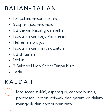
BAHAN-BAHAN
1
zucchini, hirisan julienne
5
asparagus, hiris nipis
1/2 cawan
kacang cannellini
1 sudu makan
Keju Parmesan
1
leher lemon, jus
1 sudu makan
minyak zaitun
1/2 sk
garam
1
telur
2
Salmon Huon Segar Tanpa Kulit
Lada
KAEDAH
Masukkan zukini, asparagus, kacang buncis,
1
parmesan, lemon, minyak dan garam ke dalam
mangkuk dan campurkan rata.