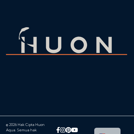
© 2026 Hak Cipta Huon
Facebook
Instagram
Pinterest
YouTube
Aqua. Semua hak