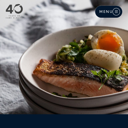
Langkau ke kandungan utama
MENU