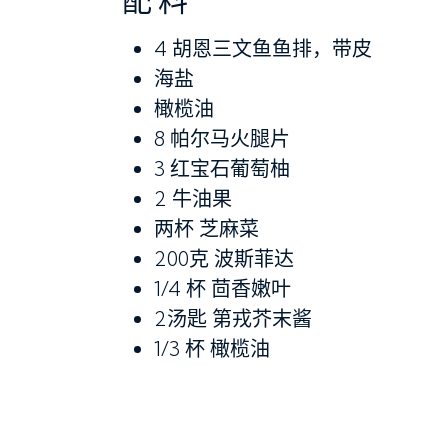
配料
4
胡恩三文鱼鱼排，带皮
海盐
橄榄油
8
帕尔马火腿片
3
红宝石葡萄柚
2
牛油果
两杯
芝麻菜
200克
波斯菲达
1/4 杯
茴香嫩叶
2汤匙
第戎芥末酱
1/3 杯
橄榄油