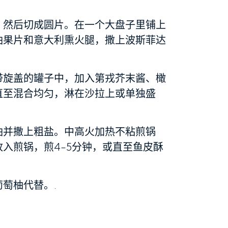
，然后切成圆片。在一个大盘子里铺上
油果片和意大利熏火腿，撒上波斯菲达
带旋盖的罐子中，加入第戎芥末酱、橄
直至混合均匀，淋在沙拉上或单独盛
油并撒上粗盐。中高火加热不粘煎锅
入煎锅，煎4-5分钟，或直至鱼皮酥
萄柚代替。.