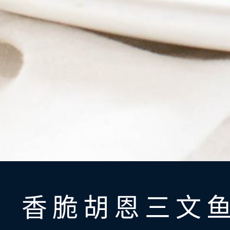
香脆胡恩三文