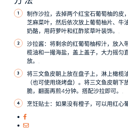
方法
制作沙拉，去掉两个红宝石葡萄柚的皮
1
芝麻菜叶，然后依次放上葡萄柚片、牛
奶酪，用莳萝叶和红酢浆草叶装饰。.
沙拉酱：将剩余的红葡萄柚榨汁，放入
2
榄油和一撮海盐，盖上盖子，大力摇匀
放。.
将三文鱼皮朝上放在盘子上，淋上橄榄
3
（也可使用烧烤盘）。将三文鱼皮朝下放
脆，翻面再煎4分钟。搭配沙拉即可。.
烹饪贴士：如果没有橙子，可以用红心葡
4