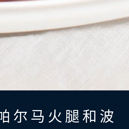
帕尔马火腿和波