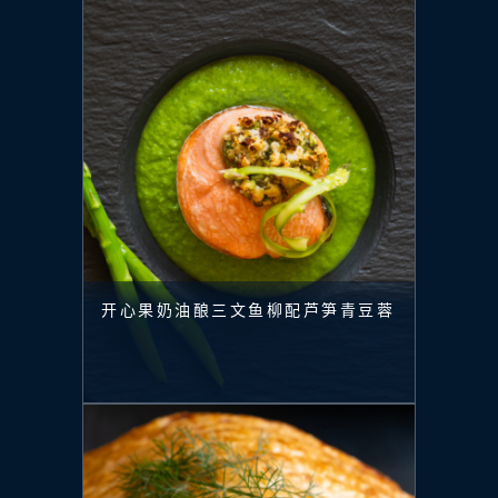
开心果奶油酿三文鱼柳配芦笋青豆蓉