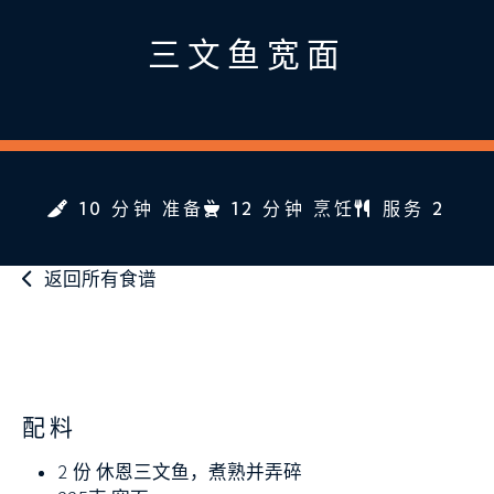
三文鱼宽面
10 分钟 准备
12 分钟 烹饪
服务 2
返回所有食谱
配料
2 份
休恩三文鱼，煮熟并弄碎