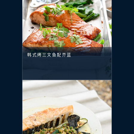
韩式烤三文鱼配芥蓝