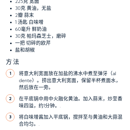
225克
宽面
30克
黄油，无盐
2瓣
蒜末
1 汤匙
白味噌
60毫升
鲜奶油
30克
帕玛森芝士，磨碎
一把
切碎的欧芹
盐和胡椒
方法
将意大利宽面放在加盐的沸水中煮至弹牙（al
1
dente）。捞出意大利宽面，保留半杯煮面水，
然后放在一旁。
在平底锅中用中火融化黄油。加入蒜末，炒至香
2
味四溢，约1分钟。.
将白味增酱加入平底锅，搅拌至与黄油和大蒜混
3
合均匀。.