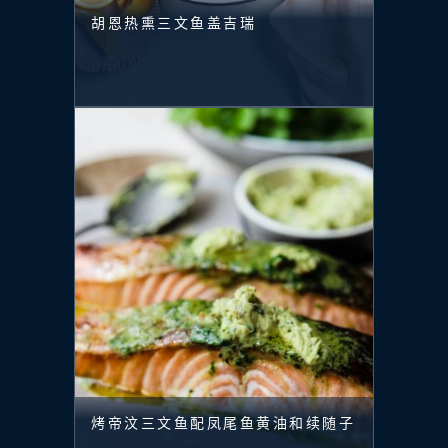
胡恩热熏三文鱼盖吉瑞
烤帝汶三文鱼配凤尾鱼黄油和续随子