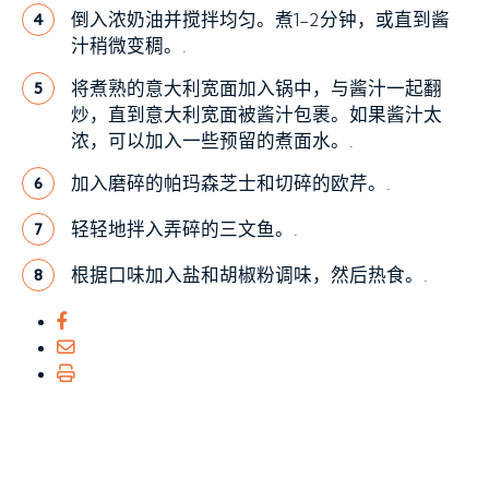
倒入浓奶油并搅拌均匀。煮1-2分钟，或直到酱
4
汁稍微变稠。.
将煮熟的意大利宽面加入锅中，与酱汁一起翻
5
炒，直到意大利宽面被酱汁包裹。如果酱汁太
浓，可以加入一些预留的煮面水。.
加入磨碎的帕玛森芝士和切碎的欧芹。.
6
轻轻地拌入弄碎的三文鱼。.
7
根据口味加入盐和胡椒粉调味，然后热食。.
8