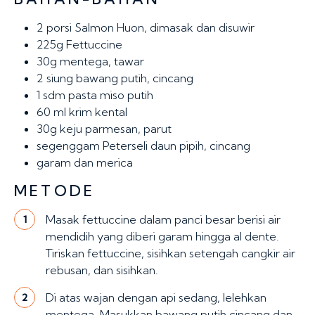
2 porsi
Salmon Huon, dimasak dan disuwir
225g
Fettuccine
30g
mentega, tawar
2 siung
bawang putih, cincang
1 sdm
pasta miso putih
60 ml
krim kental
30g
keju parmesan, parut
segenggam
Peterseli daun pipih, cincang
garam dan merica
METODE
Masak fettuccine dalam panci besar berisi air
1
mendidih yang diberi garam hingga al dente.
Tiriskan fettuccine, sisihkan setengah cangkir air
rebusan, dan sisihkan.
Di atas wajan dengan api sedang, lelehkan
2
mentega. Masukkan bawang putih cincang dan