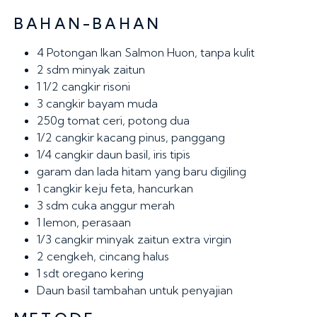
BAHAN-BAHAN
4
Potongan Ikan Salmon Huon, tanpa kulit
2 sdm
minyak zaitun
1 1/2 cangkir
risoni
3 cangkir
bayam muda
250g
tomat ceri, potong dua
1/2 cangkir
kacang pinus, panggang
1/4 cangkir
daun basil, iris tipis
garam dan lada hitam yang baru digiling
1 cangkir
keju feta, hancurkan
3 sdm
cuka anggur merah
1
lemon, perasaan
1/3 cangkir
minyak zaitun extra virgin
2
cengkeh, cincang halus
1 sdt
oregano kering
Daun basil tambahan untuk penyajian