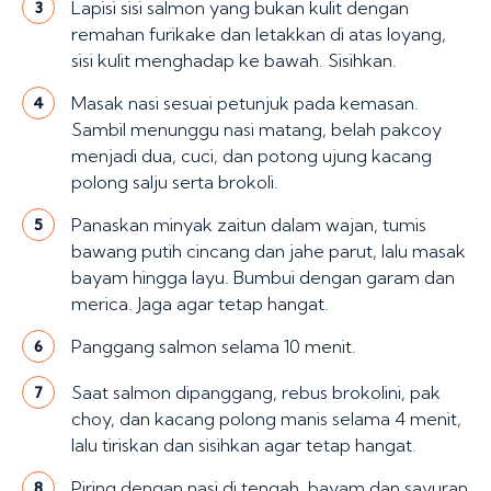
Lapisi sisi salmon yang bukan kulit dengan
3
remahan furikake dan letakkan di atas loyang,
sisi kulit menghadap ke bawah. Sisihkan.
Masak nasi sesuai petunjuk pada kemasan.
4
Sambil menunggu nasi matang, belah pakcoy
menjadi dua, cuci, dan potong ujung kacang
polong salju serta brokoli.
Panaskan minyak zaitun dalam wajan, tumis
5
bawang putih cincang dan jahe parut, lalu masak
bayam hingga layu. Bumbui dengan garam dan
merica. Jaga agar tetap hangat.
Panggang salmon selama 10 menit.
6
Saat salmon dipanggang, rebus brokolini, pak
7
choy, dan kacang polong manis selama 4 menit,
lalu tiriskan dan sisihkan agar tetap hangat.
Piring dengan nasi di tengah, bayam dan sayuran
8