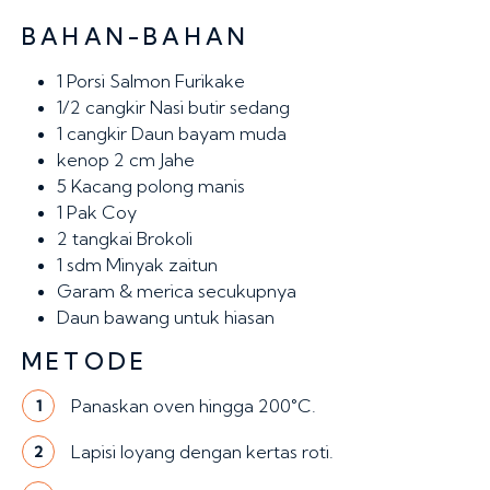
BAHAN-BAHAN
1
Porsi Salmon Furikake
1/2 cangkir
Nasi butir sedang
1 cangkir
Daun bayam muda
kenop 2 cm
Jahe
5
Kacang polong manis
1
Pak Coy
2 tangkai
Brokoli
1 sdm
Minyak zaitun
Garam & merica secukupnya
Daun bawang untuk hiasan
METODE
Panaskan oven hingga 200°C.
1
Lapisi loyang dengan kertas roti.
2