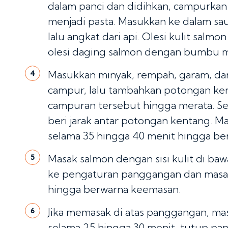
dalam panci dan didihkan, campurkan
menjadi pasta. Masukkan ke dalam sa
lalu angkat dari api. Olesi kulit salm
olesi daging salmon dengan bumbu mar
Masukkan minyak, rempah, garam, da
4
campur, lalu tambahkan potongan ke
campuran tersebut hingga merata. Seba
beri jarak antar potongan kentang. 
selama 35 hingga 40 menit hingga be
g
g
Masak salmon dengan sisi kulit di baw
5
ke pengaturan panggangan dan masak 
hingga berwarna keemasan.
Jika memasak di atas panggangan, ma
6
selama 25 hingga 30 menit, tutup pa