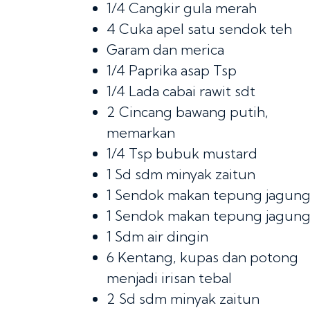
1/4
Cangkir gula merah
4
Cuka apel satu sendok teh
Garam dan merica
1/4
Paprika asap Tsp
1/4
Lada cabai rawit sdt
2
Cincang bawang putih,
memarkan
1/4
Tsp bubuk mustard
1
Sd sdm minyak zaitun
1
Sendok makan tepung jagun
1
Sendok makan tepung jagun
1
Sdm air dingin
6
Kentang, kupas dan potong
menjadi irisan tebal
2
Sd sdm minyak zaitun