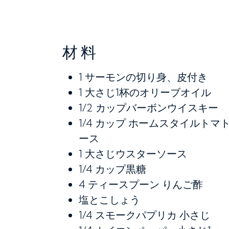
材料
1
サーモンの切り身、皮付き
1
大さじ1杯のオリーブオイル
1/2
カップバーボンウイスキー
1/4
カップ ホームスタイルトマ
ース
1
大さじウスターソース
1/4
カップ黒糖
4
ティースプーン りんご酢
塩とこしょう
1/4
スモークパプリカ 小さじ