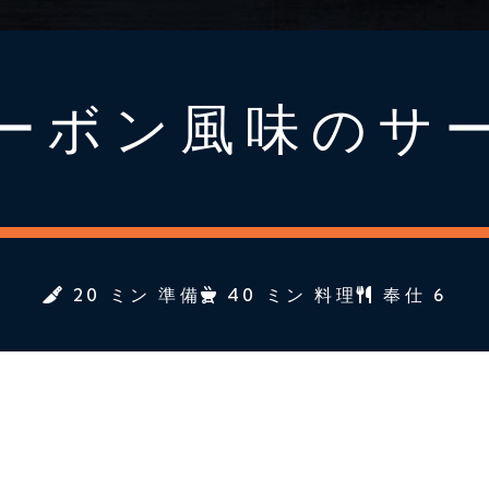
ーボン風味のサ
20 ミン 準備
40 ミン 料理
奉仕 6