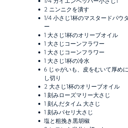
1/4
カイエンペッパー小さじ1
2
ニンニクを潰す
1/4
小さじ1杯のマスタードパウ
ー
1
大さじ1杯のオリーブオイル
1
大さじコーンフラワー
1
大さじコーンフラワー
1
大さじ1杯の冷水
6
じゃがいも、皮をむいて厚め
し切り
2
大さじ1杯のオリーブオイル
1
刻みローズマリー大さじ
1
刻んだタイム 大さじ
1
刻みパセリ大さじ
塩と粗挽き黒胡椒