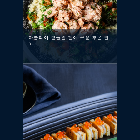
타불리에 곁들인 팬에 구운 후온 연
어