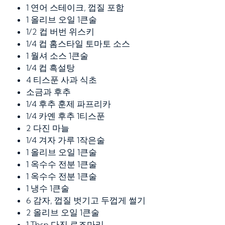
1
연어 스테이크, 껍질 포함
1
올리브 오일 1큰술
1/2
컵 버번 위스키
1/4
컵 홈스타일 토마토 소스
1
월셔 소스 1큰술
1/4
컵 흑설탕
4
티스푼 사과 식초
소금과 후추
1/4
후추 훈제 파프리카
1/4
카옌 후추 1티스푼
2
다진 마늘
1/4
겨자 가루 1작은술
1
올리브 오일 1큰술
1
옥수수 전분 1큰술
1
옥수수 전분 1큰술
1
냉수 1큰술
6
감자, 껍질 벗기고 두껍게 썰기
2
올리브 오일 1큰술
1
Tbsp 다진 로즈마리