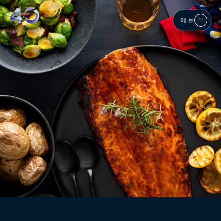
메인 콘텐츠로 건너뛰기
메뉴