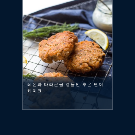
레몬과 타라곤을 곁들인 후온 연어
케이크