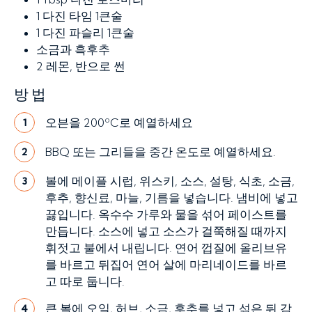
1
다진 타임 1큰술
1
다진 파슬리 1큰술
소금과 흑후추
2
레몬, 반으로 썬
방법
오븐을 200ºC로 예열하세요
1
BBQ 또는 그리들을 중간 온도로 예열하세요.
2
볼에 메이플 시럽, 위스키, 소스, 설탕, 식초, 소금,
3
후추, 향신료, 마늘, 기름을 넣습니다. 냄비에 넣고
끓입니다. 옥수수 가루와 물을 섞어 페이스트를
만듭니다. 소스에 넣고 소스가 걸쭉해질 때까지
휘젓고 불에서 내립니다. 연어 껍질에 올리브유
를 바르고 뒤집어 연어 살에 마리네이드를 바르
고 따로 둡니다.
큰 볼에 오일, 허브, 소금, 후추를 넣고 섞은 뒤 감
4