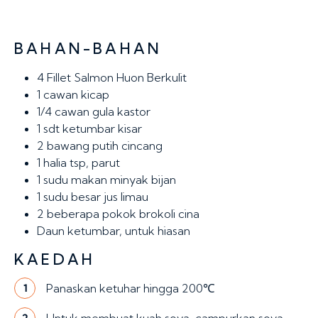
BAHAN-BAHAN
4
Fillet Salmon Huon Berkulit
1 cawan
kicap
1/4 cawan
gula kastor
1 sdt
ketumbar kisar
2
bawang putih cincang
1
halia tsp, parut
1
sudu makan minyak bijan
1
sudu besar jus limau
2
beberapa pokok brokoli cina
Daun ketumbar, untuk hiasan
KAEDAH
Panaskan ketuhar hingga 200℃
1
2