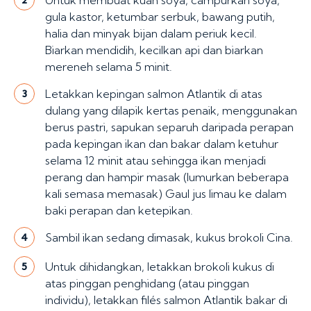
Untuk membuat kuah soya, campurkan soya,
gula kastor, ketumbar serbuk, bawang putih,
halia dan minyak bijan dalam periuk kecil.
Biarkan mendidih, kecilkan api dan biarkan
mereneh selama 5 minit.
Letakkan kepingan salmon Atlantik di atas
3
dulang yang dilapik kertas penaik, menggunakan
berus pastri, sapukan separuh daripada perapan
pada kepingan ikan dan bakar dalam ketuhur
selama 12 minit atau sehingga ikan menjadi
perang dan hampir masak (lumurkan beberapa
kali semasa memasak) Gaul jus limau ke dalam
baki perapan dan ketepikan.
Sambil ikan sedang dimasak, kukus brokoli Cina.
4
Untuk dihidangkan, letakkan brokoli kukus di
5
atas pinggan penghidang (atau pinggan
individu), letakkan filés salmon Atlantik bakar di