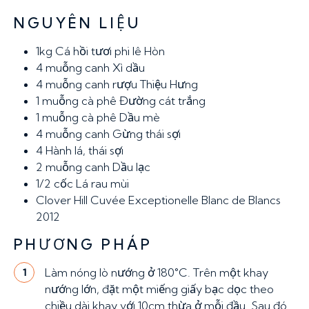
NGUYÊN LIỆU
1kg
Cá hồi tươi phi lê Hòn
4 muỗng canh
Xì dầu
4 muỗng canh
rượu Thiệu Hưng
1 muỗng cà phê
Đường cát trắng
1 muỗng cà phê
Dầu mè
4 muỗng canh
Gừng thái sợi
4
Hành lá, thái sợi
2 muỗng canh
Dầu lạc
1/2 cốc
Lá rau mùi
Clover Hill Cuvée Exceptionelle Blanc de Blancs
2012
PHƯƠNG PHÁP
Làm nóng lò nướng ở 180°C. Trên một khay
1
nướng lớn, đặt một miếng giấy bạc dọc theo
chiều dài khay với 10cm thừa ở mỗi đầu. Sau đó