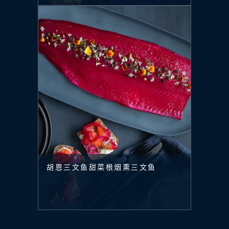
胡恩三文鱼甜菜根烟熏三文鱼