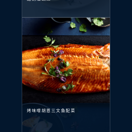
烤味噌胡恩三文鱼配菜