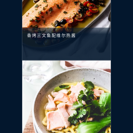
香烤三文鱼配维尔热酱