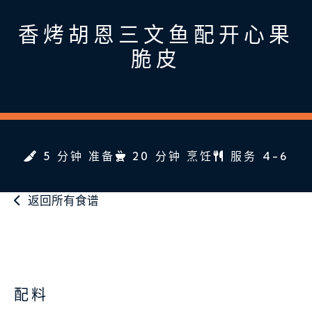
香烤胡恩三文鱼配开心果
脆皮
5 分钟 准备
20 分钟 烹饪
服务 4-6
返回所有食谱
配料