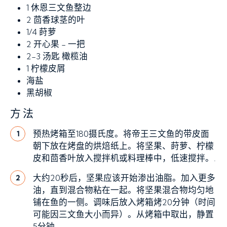
1
休恩三文鱼整边
2
茴香球茎的叶
1/4
莳萝
2
开心果 - 一把
2-3 汤匙
橄榄油
1
柠檬皮屑
海盐
黑胡椒
方法
预热烤箱至180摄氏度。将帝王三文鱼的带皮面
1
朝下放在烤盘的烘焙纸上。将坚果、莳萝、柠檬
皮和茴香叶放入搅拌机或料理棒中，低速搅拌。.
大约20秒后，坚果应该开始渗出油脂。加入更多
2
油，直到混合物粘在一起。将坚果混合物均匀地
铺在鱼的一侧。调味后放入烤箱烤20分钟（时间
可能因三文鱼大小而异）。从烤箱中取出，静置
5分钟。.