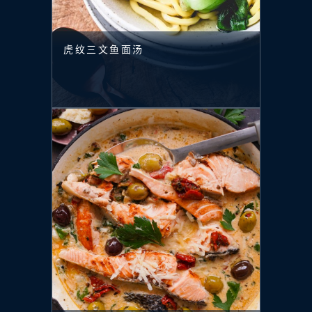
虎纹三文鱼面汤