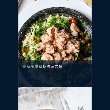
香煎塔博勒胡恩三文鱼