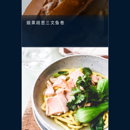
烟熏胡恩三文鱼卷