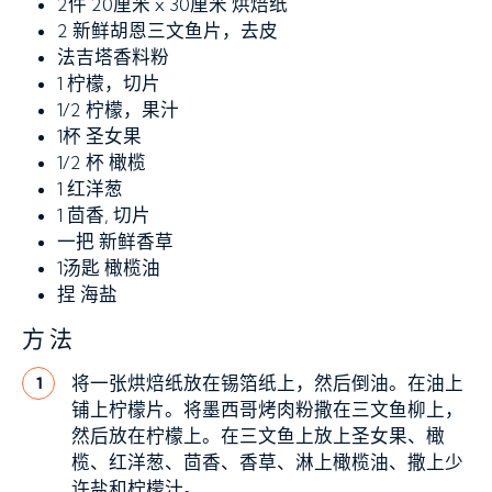
2件 20厘米 x 30厘米
烘焙纸
2
新鲜胡恩三文鱼片，去皮
法吉塔香料粉
1
柠檬，切片
1/2
柠檬，果汁
1杯
圣女果
1/2 杯
橄榄
1
红洋葱
1
茴香, 切片
一把
新鲜香草
1汤匙
橄榄油
捏
海盐
方法
将一张烘焙纸放在锡箔纸上，然后倒油。在油上
1
铺上柠檬片。将墨西哥烤肉粉撒在三文鱼柳上，
然后放在柠檬上。在三文鱼上放上圣女果、橄
榄、红洋葱、茴香、香草、淋上橄榄油、撒上少
许盐和柠檬汁。.