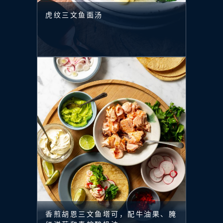
虎纹三文鱼面汤
香煎胡恩三文鱼塔可，配牛油果、腌