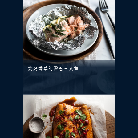
烧烤香草的霍恩三文鱼