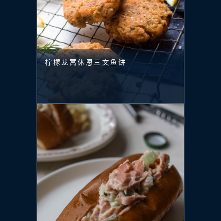
柠檬龙蒿休恩三文鱼饼