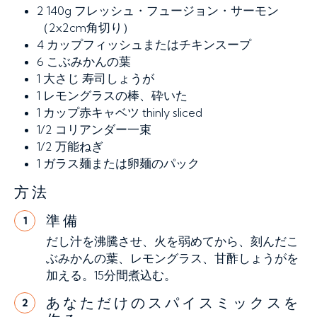
2
140g フレッシュ・フュージョン・サーモン
（2x2cm角切り）
4
カップフィッシュまたはチキンスープ
6
こぶみかんの葉
1
大さじ 寿司しょうが
1
レモングラスの棒、砕いた
1
カップ赤キャベツ thinly sliced
1/2
コリアンダー一束
1/2
万能ねぎ
1
ガラス麺または卵麺のパック
方法
準備
1
だし汁を沸騰させ、火を弱めてから、刻んだこ
ぶみかんの葉、レモングラス、甘酢しょうがを
加える。15分間煮込む。
あなただけのスパイスミックスを
2