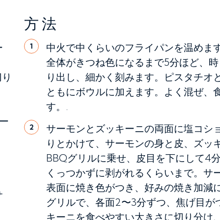
方法
ー
中火で中くらいのフライパンを温めま
1
全体がきつね色になるまで5分ほど、
切り
り出し、細かく刻みます。ピスタチオ
ともにボウルに加えます。よく混ぜ、
す。.
ー
サーモンとズッキーニの両面に塩コシ
2
りとかけて、サーモンの身と皮、ズッ
BBQグリルに乗せ、皮目を下にして4
くっつかずに剥がれるくらいまで。サー
表面に焼き色がつき、好みの焼き加減
サ
グリルで、各面2〜3分ずつ、焦げ目が
キーニを食べやすい大きさに切り分け