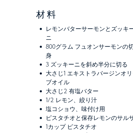
材料
レモンバターサーモンとズッキ
ニ
800グラム
フュオンサーモンの
身
3
ズッキーニを斜め半分に切る
大さじ1
エキストラバージンオリ
ブオイル
大さじ2
有塩バター
1/2
レモン、絞り汁
塩コショウ、味付け用
ピスタチオと保存レモンのサル
1カップ
ピスタチオ