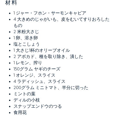
材料
1
ジャー・フホン・サーモンキャビア
4
大きめのじゃがいも、皮をむいてすりおろした
もの
2
米粉大さじ
1
卵、溶き卵
塩とこしょう
1
大さじ1杯のオリーブオイル
2
アボカド、種を取り除き、潰した
1
レモン、搾り
150グラム
ヤギのチーズ
1
オレンジ、スライス
4
ラディッシュ、スライス
200グラム
ミニトマト、半分に切った
ミントの葉
ディルの小枝
スナップエンドウのつる
食用花