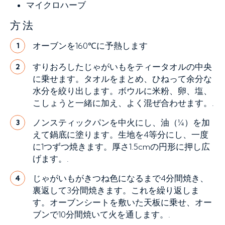
マイクロハーブ
方法
オーブンを160℃に予熱します
1
すりおろしたじゃがいもをティータオルの中央
2
に乗せます。タオルをまとめ、ひねって余分な
水分を絞り出します。ボウルに米粉、卵、塩、
こしょうと一緒に加え、よく混ぜ合わせます。.
ノンスティックパンを中火にし、油（¼）を加
3
えて鍋底に塗ります。生地を4等分にし、一度
に1つずつ焼きます。厚さ1.5cmの円形に押し広
げます。.
じゃがいもがきつね色になるまで4分間焼き、
4
裏返して3分間焼きます。これを繰り返しま
す。オーブンシートを敷いた天板に乗せ、オー
ブンで10分間焼いて火を通します。.