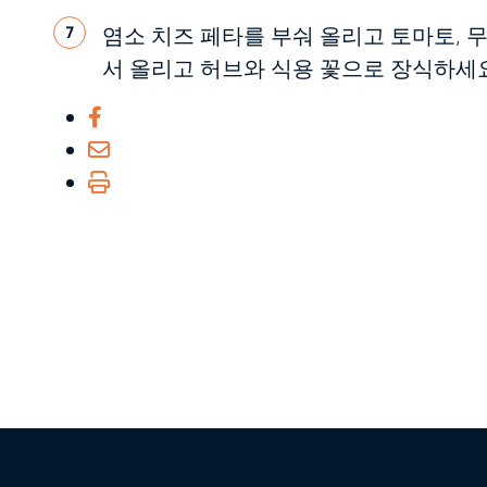
른
염소 치즈 페타를 부숴 올리고 토마토, 
7
서 올리고 허브와 식용 꽃으로 장식하세요