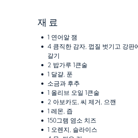
재료
1
연어알 잼
4
큼직한 감자, 껍질 벗기고 강판
갈기
2
밥가루 1큰술
1
달걀, 푼
소금과 후추
1
올리브 오일 1큰술
2
아보카도, 씨 제거, 으깬
1
레몬, 즙
150그램
염소 치즈
1
오렌지, 슬라이스