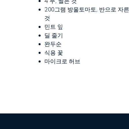
4
무, 썰은 것
200그램
방울토마토, 반으로 자
것
민트 잎
딜 줄기
완두순
식용 꽃
마이크로 허브