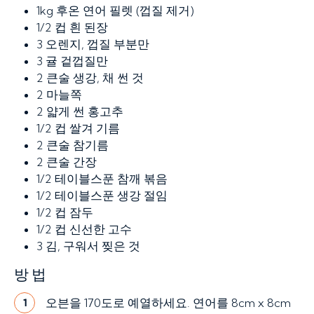
1kg
후온 연어 필렛 (껍질 제거)
1/2 컵
흰 된장
3
오렌지, 껍질 부분만
3
귤 겉껍질만
2 큰술
생강, 채 썬 것
2
마늘쪽
2
얇게 썬 홍고추
1/2 컵
쌀겨 기름
2 큰술
참기름
2 큰술
간장
1/2 테이블스푼
참깨 볶음
1/2 테이블스푼
생강 절임
1/2 컵
잠두
1/2 컵
신선한 고수
3
김, 구워서 찢은 것
방법
오븐을 170도로 예열하세요. 연어를 8cm x 8cm
1