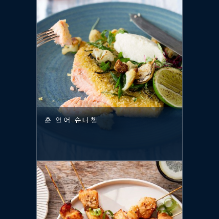
훈 연어 슈니첼