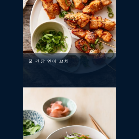
꿀 간장 연어 꼬치