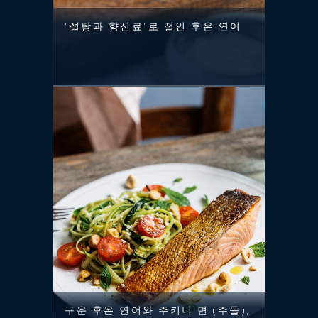
‘설탕과 향신료’로 절인 후온 연어
구운 후온 연어와 주키니 면 (주들),