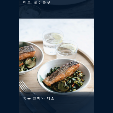
민트, 헤이즐넛
휴온 연어와 채소