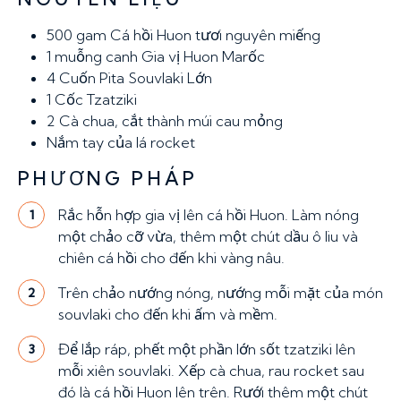
500 gam
Cá hồi Huon tươi nguyên miếng
1 muỗng canh
Gia vị Huon Marốc
4
Cuốn Pita Souvlaki Lớn
1 Cốc
Tzatziki
2
Cà chua, cắt thành múi cau mỏng
Nắm tay
của lá rocket
PHƯƠNG PHÁP
Rắc hỗn hợp gia vị lên cá hồi Huon. Làm nóng
1
một chảo cỡ vừa, thêm một chút dầu ô liu và
chiên cá hồi cho đến khi vàng nâu.
Trên chảo nướng nóng, nướng mỗi mặt của món
2
souvlaki cho đến khi ấm và mềm.
Để lắp ráp, phết một phần lớn sốt tzatziki lên
3
mỗi xiên souvlaki. Xếp cà chua, rau rocket sau
đó là cá hồi Huon lên trên. Rưới thêm một chút