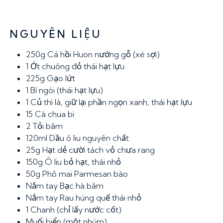
NGUYÊN LIỆU
250g
Cá hồi Huon nướng gỗ (xé sợi)
1
Ớt chuông đỏ thái hạt lựu
225g
Gạo lứt
1
Bí ngòi (thái hạt lựu)
1
Củ thì là, giữ lại phần ngọn xanh, thái hạt lựu
15
Cà chua bi
2
Tỏi băm
120ml
Dầu ô liu nguyên chất
25g
Hạt dẻ cười tách vỏ chưa rang
150g
Ô liu bỏ hạt, thái nhỏ
50g
Phô mai Parmesan bào
Nắm tay
Bạc hà băm
Nắm tay
Rau húng quế thái nhỏ
1
Chanh (chỉ lấy nước cốt)
Muối biển (một nhúm)