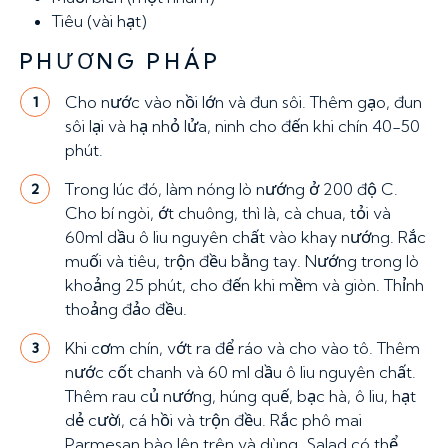
Tiêu (vài hạt)
PHƯƠNG PHÁP
Cho nước vào nồi lớn và đun sôi. Thêm gạo, đun
1
sôi lại và hạ nhỏ lửa, ninh cho đến khi chín 40-50
phút.
Trong lúc đó, làm nóng lò nướng ở 200 độ C.
2
Cho bí ngòi, ớt chuông, thì là, cà chua, tỏi và
60ml dầu ô liu nguyên chất vào khay nướng. Rắc
muối và tiêu, trộn đều bằng tay. Nướng trong lò
khoảng 25 phút, cho đến khi mềm và giòn. Thỉnh
thoảng đảo đều.
Khi cơm chín, vớt ra để ráo và cho vào tô. Thêm
3
nước cốt chanh và 60 ml dầu ô liu nguyên chất.
Thêm rau củ nướng, húng quế, bạc hà, ô liu, hạt
dẻ cười, cá hồi và trộn đều. Rắc phô mai
Parmesan bào lên trên và dùng. Salad có thể