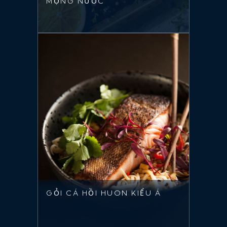
MỌNG NƯỚC
GỎI CÁ HỒI HUON KIỂU Á