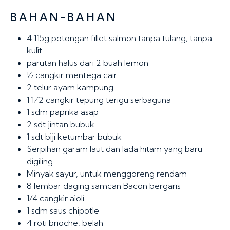
BAHAN-BAHAN
4
115g potongan fillet salmon tanpa tulang, tanpa
kulit
parutan halus dari 2 buah lemon
½ cangkir
mentega cair
2
telur ayam kampung
1 1⁄2 cangkir
tepung terigu serbaguna
1 sdm
paprika asap
2 sdt
jintan bubuk
1 sdt
biji ketumbar bubuk
Serpihan garam laut dan lada hitam yang baru
digiling
Minyak sayur, untuk menggoreng rendam
8 lembar daging samcan
Bacon bergaris
1/4 cangkir
aioli
1 sdm
saus chipotle
4
roti brioche, belah