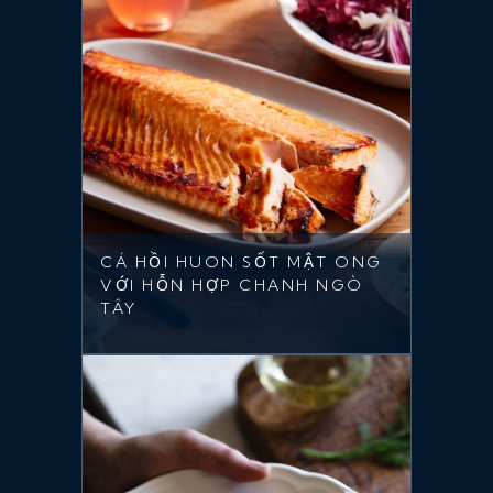
CÁ HỒI HUON SỐT MẬT ONG
VỚI HỖN HỢP CHANH NGÒ
TÂY