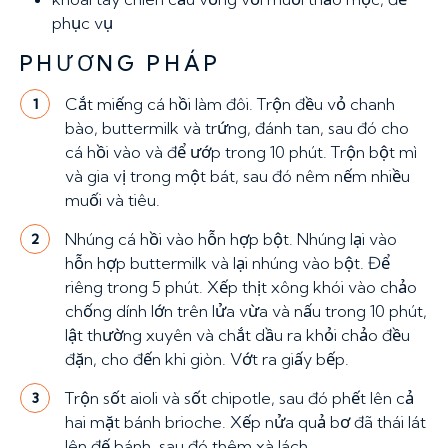
phục vụ
PHƯƠNG PHÁP
Cắt miếng cá hồi làm đôi. Trộn đều vỏ chanh
1
bào, buttermilk và trứng, đánh tan, sau đó cho
cá hồi vào và để ướp trong 10 phút. Trộn bột mì
và gia vị trong một bát, sau đó nêm nếm nhiều
muối và tiêu.
Nhúng cá hồi vào hỗn hợp bột. Nhúng lại vào
2
hỗn hợp buttermilk và lại nhúng vào bột. Để
riêng trong 5 phút. Xếp thịt xông khói vào chảo
chống dính lớn trên lửa vừa và nấu trong 10 phút,
lật thường xuyên và chắt dầu ra khỏi chảo đều
đặn, cho đến khi giòn. Vớt ra giấy bếp.
Trộn sốt aioli và sốt chipotle, sau đó phết lên cả
3
hai mặt bánh brioche. Xếp nửa quả bơ đã thái lát
lên đế bánh, sau đó thêm xà lách.