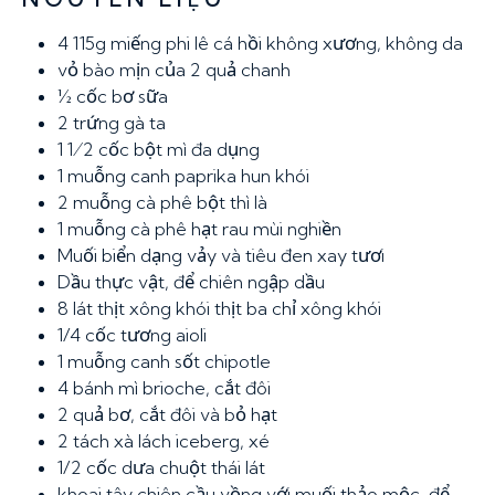
4
115g miếng phi lê cá hồi không xương, không da
vỏ bào mịn của 2 quả chanh
½ cốc
bơ sữa
2
trứng gà ta
1 1⁄2 cốc
bột mì đa dụng
1 muỗng canh
paprika hun khói
2 muỗng cà phê
bột thì là
1 muỗng cà phê
hạt rau mùi nghiền
Muối biển dạng vảy và tiêu đen xay tươi
Dầu thực vật, để chiên ngập dầu
8 lát thịt xông khói
thịt ba chỉ xông khói
1/4 cốc
tương aioli
1 muỗng canh
sốt chipotle
4
bánh mì brioche, cắt đôi
2
quả bơ, cắt đôi và bỏ hạt
2 tách
xà lách iceberg, xé
1/2 cốc
dưa chuột thái lát
khoai tây chiên cầu vồng với muối thảo mộc, để