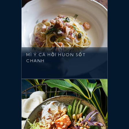
MÌ Ý CÁ HỒI HUON SỐT
CHANH