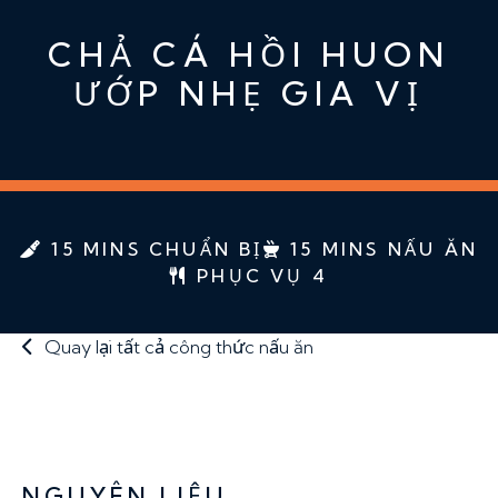
CHẢ CÁ HỒI HUON
ƯỚP NHẸ GIA VỊ
15 MINS CHUẨN BỊ
15 MINS NẤU ĂN
PHỤC VỤ 4
Quay lại tất cả công thức nấu ăn
NGUYÊN LIỆU