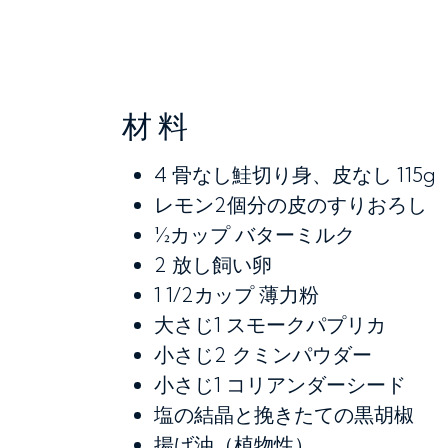
材料
4
骨なし鮭切り身、皮なし 115g
レモン2個分の皮のすりおろし
½カップ
バターミルク
2
放し飼い卵
1 1/2カップ
薄力粉
大さじ1
スモークパプリカ
小さじ2
クミンパウダー
小さじ1
コリアンダーシード
塩の結晶と挽きたての黒胡椒
揚げ油（植物性）