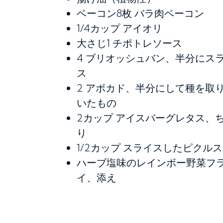
ベーコン8枚
バラ肉ベーコン
1/4カップ
アイオリ
大さじ1
チポトレソース
4
ブリオッシュバン、半分にス
ス
2
アボカド、半分にして種を取
いたもの
2カップ
アイスバーグレタス、
り
1/2カップ
スライスしたピクルス
ハーブ塩味のレインボー野菜フ
イ、添え