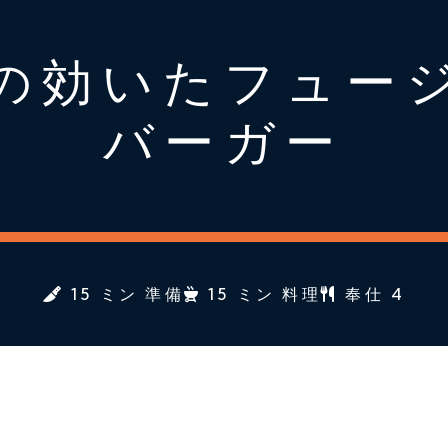
の効いたフュー
バーガー
15 ミン 準備
15 ミン 料理
奉仕 4