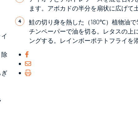
ます。アボカドの半分を扇状に広げて土
鮭の切り身を熱した（180℃）植物油
4
チンペーパーで油を切る。レタスの上
ライ
ングする。レインボーポテトフライを添
り除
ちぎ
ラ