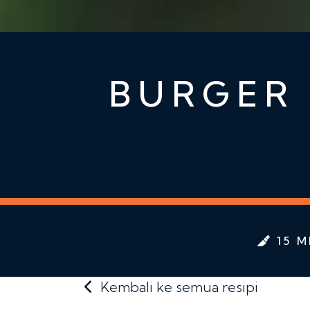
BURGER
15 M
Kembali ke semua resipi