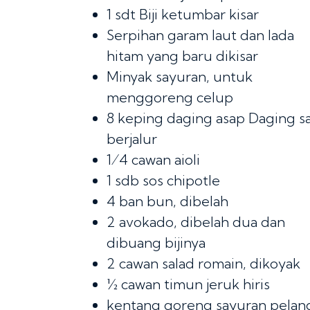
1 sdt
Biji ketumbar kisar
Serpihan garam laut dan lada
hitam yang baru dikisar
Minyak sayuran, untuk
menggoreng celup
8 keping daging asap
Daging sa
berjalur
1⁄4 cawan
aioli
1 sdb
sos chipotle
4
ban bun, dibelah
2
avokado, dibelah dua dan
dibuang bijinya
2 cawan
salad romain, dikoyak
½ cawan
timun jeruk hiris
kentang goreng sayuran pelan