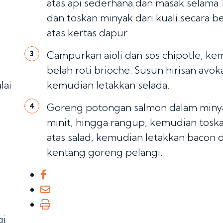
atas api sederhana dan masak selama 
dan toskan minyak dari kuali secara be
atas kertas dapur.
Campurkan aioli dan sos chipotle, k
3
belah roti brioche. Susun hirisan avo
lai
kemudian letakkan selada.
Goreng potongan salmon dalam minyak
4
minit, hingga rangup, kemudian toskan
atas salad, kemudian letakkan bacon
kentang goreng pelangi.
gi