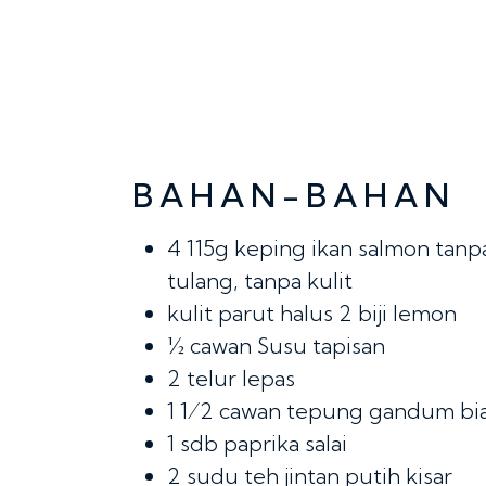
BAHAN-BAHAN
4
115g keping ikan salmon tanp
tulang, tanpa kulit
kulit parut halus 2 biji lemon
½ cawan
Susu tapisan
2
telur lepas
1 1⁄2 cawan
tepung gandum bi
1 sdb
paprika salai
2 sudu teh
jintan putih kisar