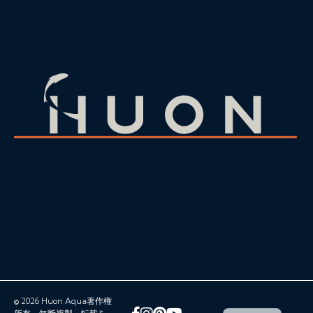
© 2026 Huon Aqua著作権
フェイスブック
インスタグラム
Pinterest
YouTube