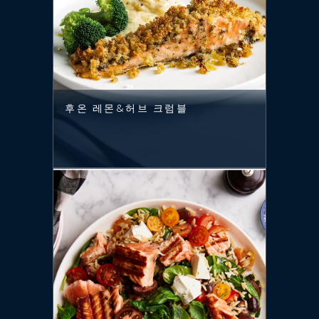
후온 레몬&허브 크럼블