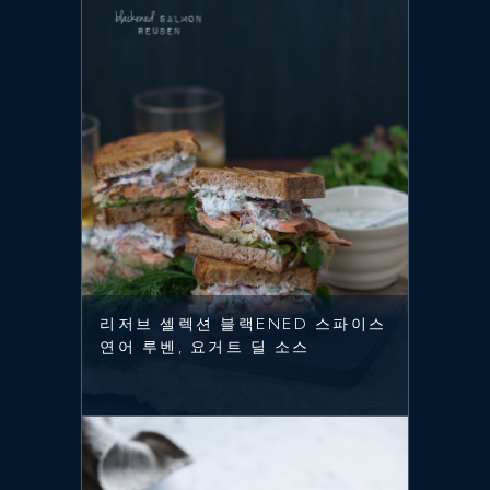
리저브 셀렉션 블랙ENED 스파이스
연어 루벤, 요거트 딜 소스