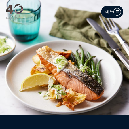
메인 콘텐츠로 건너뛰기
메뉴