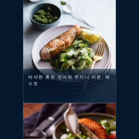
바삭한 휴온 연어와 주키니 리본, 페
스토