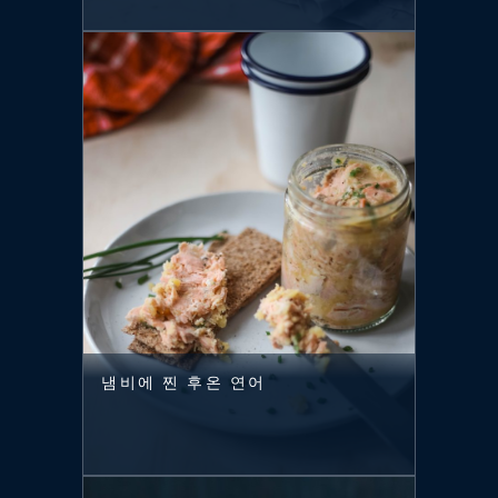
냄비에 찐 후온 연어