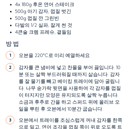
4x
180g 후온 연어 스테이크
500g
아기 감자, 껍질 벗긴
500g
껍질 깐 그린빈
다발의 1/2
실파, 잘게 썬 것
4큰술
크렘 프레슈, 곁들임
방법
오븐을 220°C로 미리 예열하세요
1
감자를 큰 냄비에 넣고 찬물을 부어 끓입니다. 10
2
분 또는 살짝 부드러워질 때까지 삶습니다. 감자
를 잘 물기를 빼고 베이킹 트레이에 담아 굴립니
다. 나무 숟가락 뒷면을 사용하여 각 감자를 껍질
이 터지지만 모양은 유지되도록 살짝 누릅니다.
소금과 후추로 간을 하고 스퍼드 위에 올리브 오
일을 뿌린 후 오븐에서 10분간 굽습니다.
오븐에서 트레이를 조심스럽게 꺼내 감자를 한쪽
3
으로 밀고, 연어 조각을 껍질 쪽이 위로 오도록 트