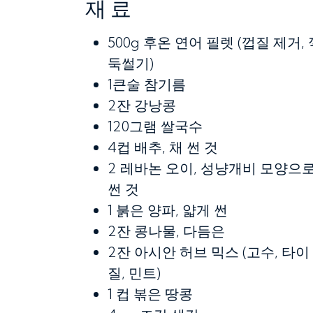
재료
500g
후온 연어 필렛 (껍질 제거, 
둑썰기)
1큰술
참기름
2잔
강낭콩
120그램
쌀국수
4컵
배추, 채 썬 것
2
레바논 오이, 성냥개비 모양으
썬 것
1
붉은 양파, 얇게 썬
2잔
콩나물, 다듬은
2잔
아시안 허브 믹스 (고수, 타이
질, 민트)
1 컵
볶은 땅콩