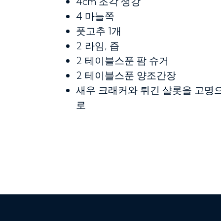
4cm 조각
생강
4
마늘쪽
풋고추 1개
2
라임, 즙
2 테이블스푼
팜 슈거
2 테이블스푼
양조간장
새우 크래커와 튀긴 샬롯을 고명
로