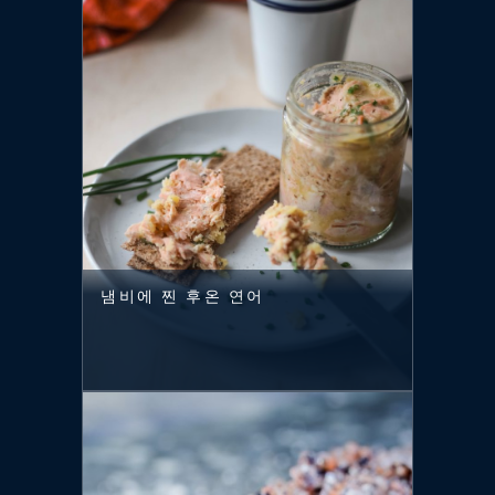
냄비에 찐 후온 연어