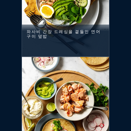
와사비 간장 드레싱을 곁들인 연어
구이 덮밥