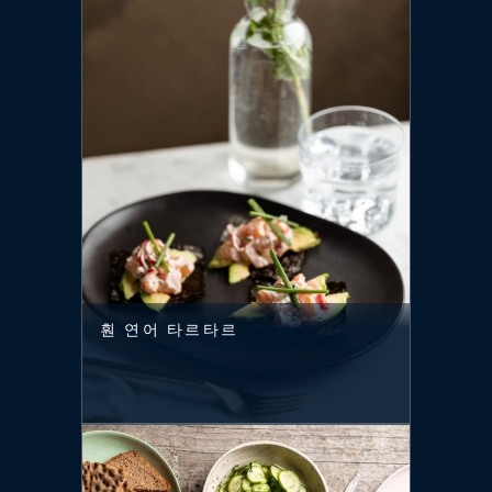
훤 연어 타르타르