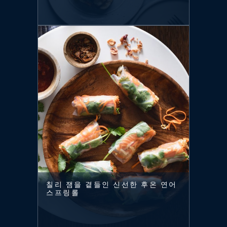
칠리 잼을 곁들인 신선한 후온 연어
스프링롤