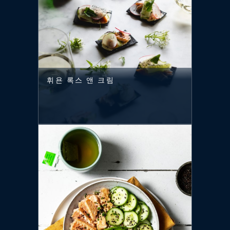
휘욘 록스 앤 크림