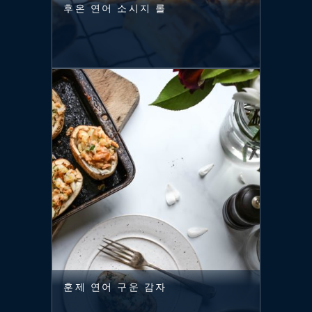
후온 연어 소시지 롤
훈제 연어 구운 감자