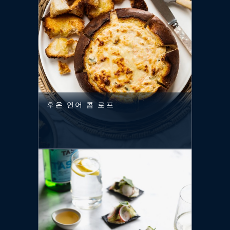
후온 연어 콥 로프