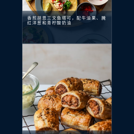
香煎胡恩三文鱼塔可，配牛油果、腌
红洋葱和青柠酸奶油