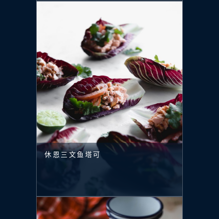
休恩三文鱼塔可