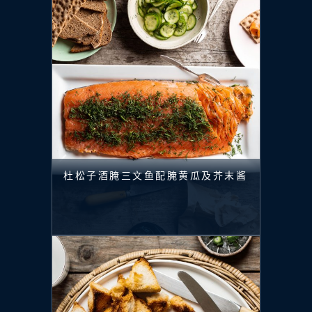
杜松子酒腌三文鱼配腌黄瓜及芥末酱