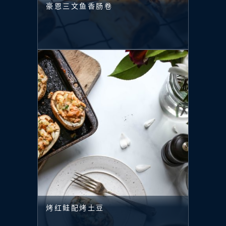
豪恩三文鱼香肠卷
烤红鲑配烤土豆