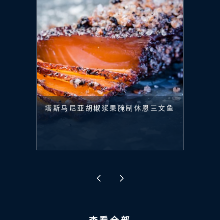
塔斯马尼亚胡椒浆果腌制休恩三文鱼