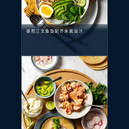
香煎三文鱼饭配芥末酱油汁