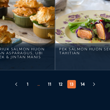
ERIUK SALMON HUON
PEK SALMON HUON S
N ASPARAGUS, UBI
TAHITIAN
EK & JINTAN MANIS
1
…
11
12
13
14