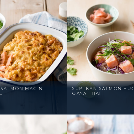
 SALMON MAC N
SUP IKAN SALMON HU
E
GAYA THAI