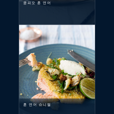
쿵파오 훈 연어
훈 연어 슈니첼