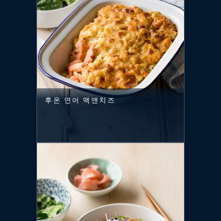
후온 연어 맥앤치즈