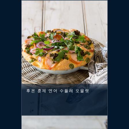
후온 훈제 연어 수플레 오믈렛