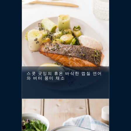
스콧 굿잉의 휴온 바삭한 껍질 연어
와 버터 풍미 채소