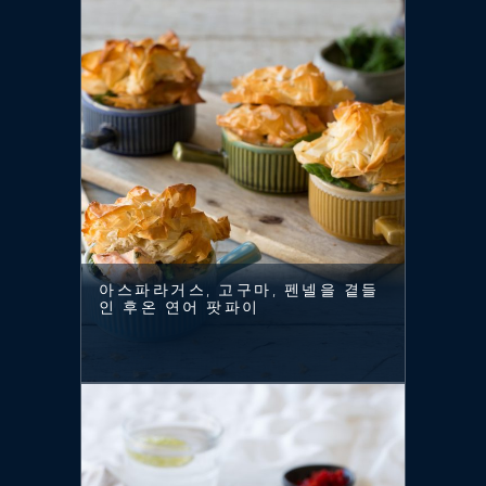
아스파라거스, 고구마, 펜넬을 곁들
인 후온 연어 팟파이