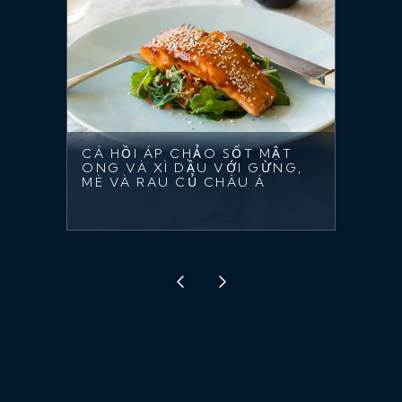
CÁ HỒI ÁP CHẢO SỐT MẬT
ONG VÀ XÌ DẦU VỚI GỪNG,
MÈ VÀ RAU CỦ CHÂU Á