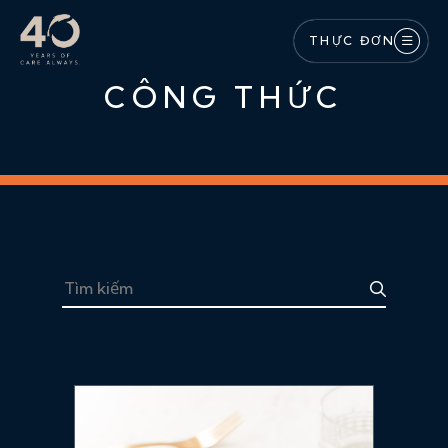
Bỏ qua nội dung chính
THỰC ĐƠN
CÔNG THỨC
Tìm kiếm