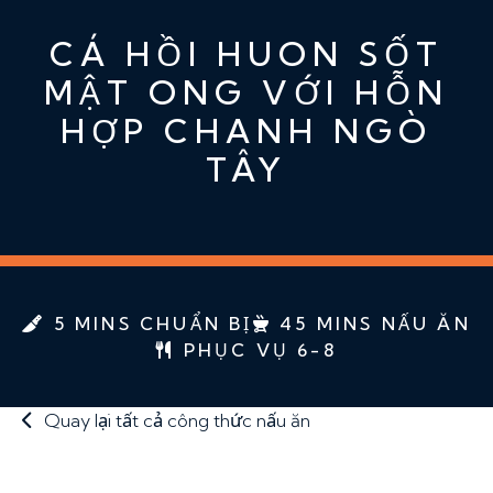
CÁ HỒI HUON SỐT
MẬT ONG VỚI HỖN
HỢP CHANH NGÒ
TÂY
5 MINS CHUẨN BỊ
45 MINS NẤU ĂN
PHỤC VỤ 6-8
Quay lại tất cả công thức nấu ăn