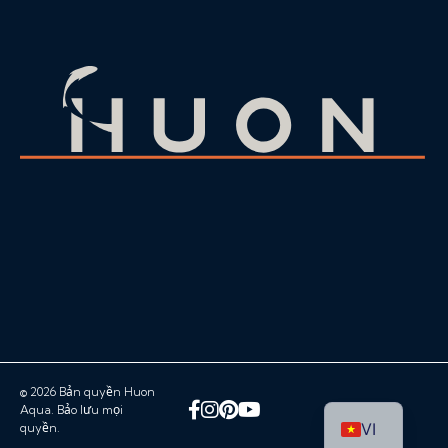
© 2026 Bản quyền Huon
Facebook
Instagram
Pinterest
YouTube
Aqua. Bảo lưu mọi
VI
quyền.