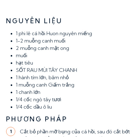
NGUYÊN LIỆU
1
phi lê cá hồi Huon nguyên miếng
1-2 muỗng canh
muối
2 muỗng canh
mật ong
muối
hạt tiêu
SỐT RAU MÙI TÂY CHANH
1
hành tím lớn, băm nhỏ
1 muỗng canh
Giấm trắng
1
chanh lớn
1/4 cốc
ngò tây tươi
1/4 cốc
dầu ô liu
PHƯƠNG PHÁP
Cắt bỏ phần mỡ bụng của cá hồi, sau đó cắt bớt
1