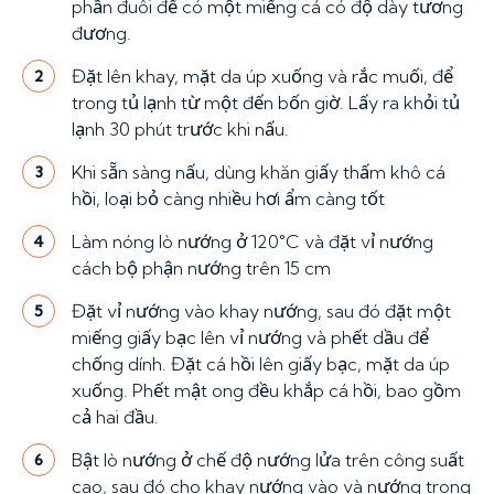
phần đuôi để có một miếng cá có độ dày tương
đương.
Đặt lên khay, mặt da úp xuống và rắc muối, để
2
trong tủ lạnh từ một đến bốn giờ. Lấy ra khỏi tủ
lạnh 30 phút trước khi nấu.
Khi sẵn sàng nấu, dùng khăn giấy thấm khô cá
3
hồi, loại bỏ càng nhiều hơi ẩm càng tốt
Làm nóng lò nướng ở 120°C và đặt vỉ nướng
4
cách bộ phận nướng trên 15 cm
Đặt vỉ nướng vào khay nướng, sau đó đặt một
5
miếng giấy bạc lên vỉ nướng và phết dầu để
chống dính. Đặt cá hồi lên giấy bạc, mặt da úp
xuống. Phết mật ong đều khắp cá hồi, bao gồm
cả hai đầu.
Bật lò nướng ở chế độ nướng lửa trên công suất
6
cao, sau đó cho khay nướng vào và nướng trong