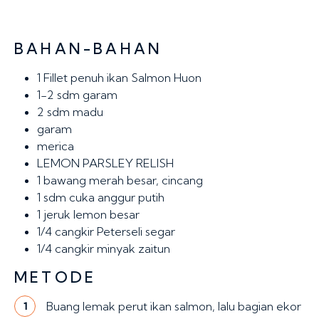
BAHAN-BAHAN
1
Fillet penuh ikan Salmon Huon
1-2 sdm
garam
2 sdm
madu
garam
merica
LEMON PARSLEY RELISH
1
bawang merah besar, cincang
1 sdm
cuka anggur putih
1
jeruk lemon besar
1/4 cangkir
Peterseli segar
1/4 cangkir
minyak zaitun
METODE
Buang lemak perut ikan salmon, lalu bagian ekor
1