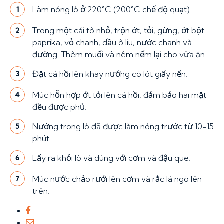
Làm nóng lò ở 220°C (200°C chế độ quạt)
1
Trong một cái tô nhỏ, trộn ớt, tỏi, gừng, ớt bột
2
paprika, vỏ chanh, dầu ô liu, nước chanh và
đường. Thêm muối và nêm nếm lại cho vừa ăn.
Đặt cá hồi lên khay nướng có lót giấy nến.
3
Múc hỗn hợp ớt tỏi lên cá hồi, đảm bảo hai mặt
4
đều được phủ.
Nướng trong lò đã được làm nóng trước từ 10-15
5
phút.
Lấy ra khỏi lò và dùng với cơm và đậu que.
6
Múc nước chảo rưới lên cơm và rắc lá ngò lên
7
trên.