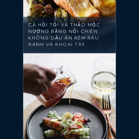
CÁ HỒI TỎI VÀ THẢO MỘC
NƯỚNG BẰNG NỒI CHIÊN
KHÔNG DẦU ĂN KÈM RAU
XANH VÀ KHOAI TÂY