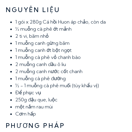
NGUYÊN LIỆU
1 gói x 280g
Cá hồi Huon áp chảo, còn da
½ muỗng cà phê
ớt mảnh
2
ti vi, băm nhỏ
1 muỗng canh
gừng băm
1 muỗng canh
ớt bột ngọt
1 muỗng cà phê
vỏ chanh bào
2 muỗng canh
dầu ô liu
2 muỗng canh
nước cốt chanh
1 muỗng cà phê
đường
½ - 1 muỗng cà phê
muối (tùy khẩu vị)
Để phục vụ
250g
đậu que, luộc
một nắm rau mùi
Cơm hấp
PHƯƠNG PHÁP