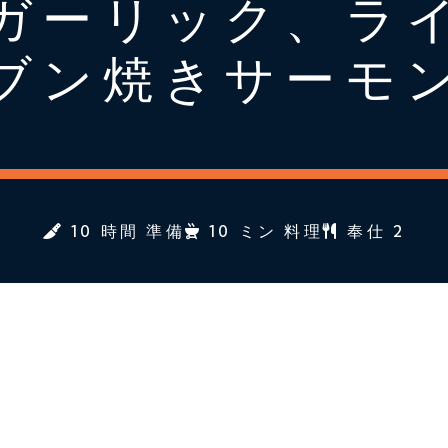
ガーリック、ラ
ブン焼きサーモ
10 時間 準備
10 ミン 料理
奉仕 2