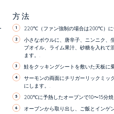
方法
ー
220℃（ファン強制の場合は200℃）
1
小さなボウルに、唐辛子、ニンニク、
2
ブオイル、ライム果汁、砂糖を入れて
ます。.
鮭をクッキングシートを敷いた天板に乗
3
サーモンの両面にチリガーリックミッ
4
にします。.
200℃に予熱したオーブンで10〜15分焼
5
オーブンから取り出し、ご飯とインゲ
6