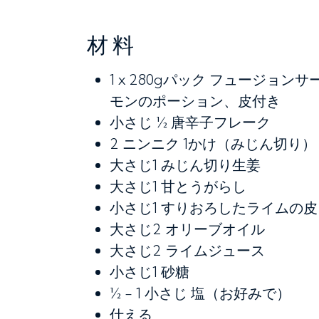
材料
1 x 280gパック
フュージョンサ
モンのポーション、皮付き
小さじ ½
唐辛子フレーク
2
ニンニク 1かけ（みじん切り）
大さじ1
みじん切り生姜
大さじ1
甘とうがらし
小さじ1
すりおろしたライムの皮
大さじ2
オリーブオイル
大さじ2
ライムジュース
小さじ1
砂糖
½ - 1 小さじ
塩（お好みで）
仕える