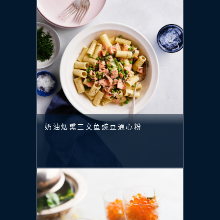
奶油烟熏三文鱼豌豆通心粉