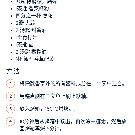
10克
棕榈糖，磨碎
1茶匙
香菜籽粉
四分之一杯
葱花
2瓣
大蒜
2 汤匙
甜酱油
1个青柠汁
1茶匙
盐
2 汤匙
橄榄油
1杯
微型香草配菜
方法
将除微香草外的所有酱料成分在一个碗中混合。.
1
用糕点刷在三文鱼上刷上糖釉。.
2
放入烤箱，180°C烘烤。.
3
10分钟后从烤箱中取出，再次涂抹糖霜，然后放
4
回烤箱再烤15分钟。.