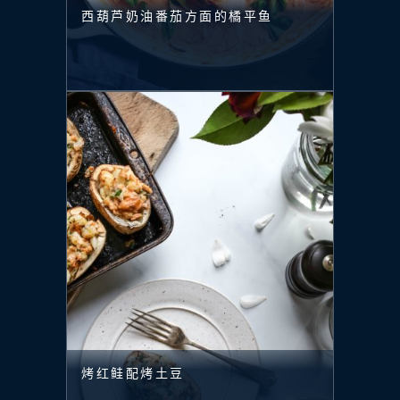
西葫芦奶油番茄方面的橘平鱼
烤红鲑配烤土豆