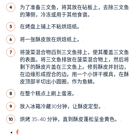
为了准备三文鱼，将其放在砧板上，去除三文鱼
4
的薄侧，冷冻或用于其他食谱。.
在烤盘上铺上不粘烘焙纸。.
5
将一张酥皮放在烘焙纸上。.
6
将菠菜混合物舀到三文鱼排上，使其覆盖三文鱼
7
的表面。将三文鱼排放在菠菜混合物上，然后将
剩下的酥皮片盖在三文鱼上。修剪酥皮并封边，
在边缘形成捏合的边。用一个小饼干模具，在酥
皮顶部半切出小圆圈，作为鱼鳞。.
在整个糕点上刷上蛋液。.
8
放入冰箱冷藏30分钟，让酥皮定型。.
9
烘烤 35-40 分钟，直到酥皮蓬松呈金黄色。.
10