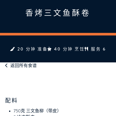
香烤三文鱼酥卷
20 分钟 准备
40 分钟 烹饪
服务 6
返回所有食谱
配料
750克
三文鱼柳（带皮）