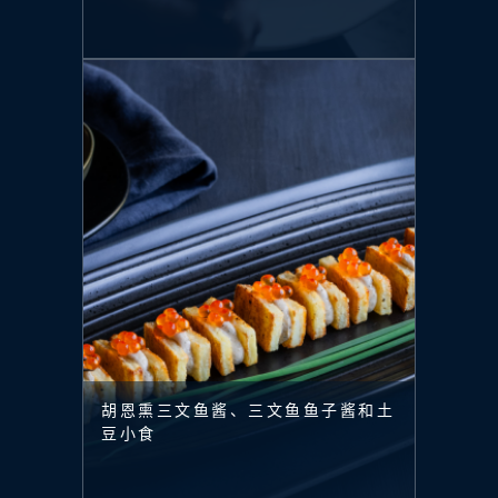
胡恩熏三文鱼酱、三文鱼鱼子酱和土
豆小食