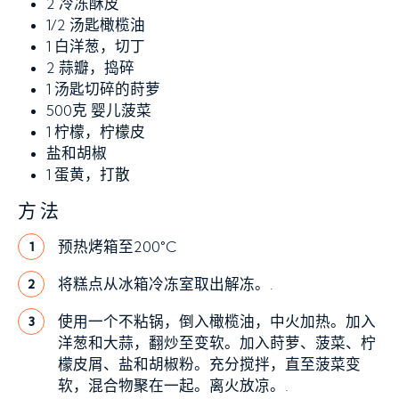
2
冷冻酥皮
1/2
汤匙橄榄油
1
白洋葱，切丁
2
蒜瓣，捣碎
1
汤匙切碎的莳萝
500克
婴儿菠菜
1
柠檬，柠檬皮
盐和胡椒
1
蛋黄，打散
方法
预热烤箱至200°C
1
将糕点从冰箱冷冻室取出解冻。.
2
使用一个不粘锅，倒入橄榄油，中火加热。加入
3
洋葱和大蒜，翻炒至变软。加入莳萝、菠菜、柠
檬皮屑、盐和胡椒粉。充分搅拌，直至菠菜变
软，混合物聚在一起。离火放凉。.