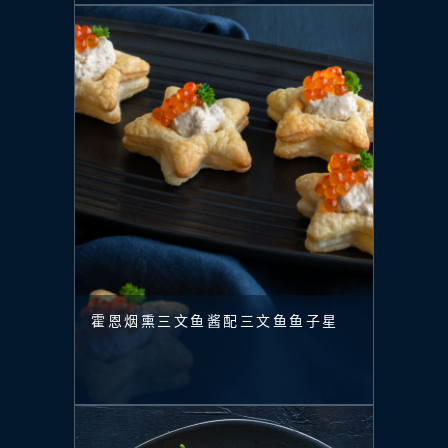
霍恩烟熏三文鱼酱配三文鱼鱼子星