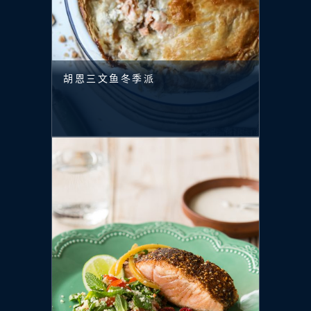
胡恩三文鱼冬季派