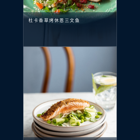
杜卡香草烤休恩三文鱼