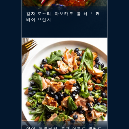
감자 로스티, 아보카도, 봄 허브, 캐
비어 브런치
연어, 블루베리, 훈제 아몬드 샐러드