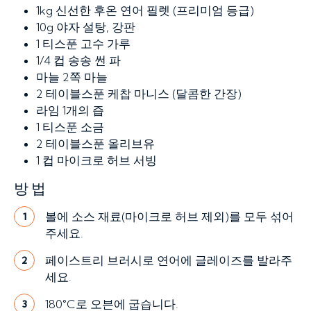
1kg
신선한 후온 연어 필렛 (프리미엄 등급)
10g
야자 설탕, 강판
1 티스푼
고수 가루
1/4 컵
송송 썬 파
마늘 2쪽
마늘
2 테이블스푼
케찹 마니스 (달콤한 간장)
라임 1개의 즙
1 티스푼
소금
2 테이블스푼
올리브유
1 컵
마이크로 허브 서빙
방법
볼에 소스 재료(마이크로 허브 제외)를 모두 섞어
1
주세요.
페이스트리 브러시로 연어에 글레이즈를 발라주
2
세요.
180°C로 오븐에 굽습니다.
3