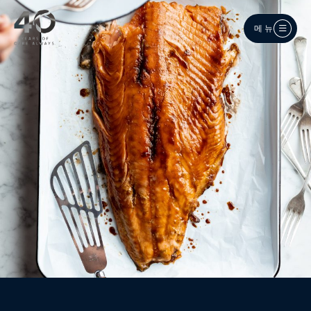
메인 콘텐츠로 건너뛰기
메뉴