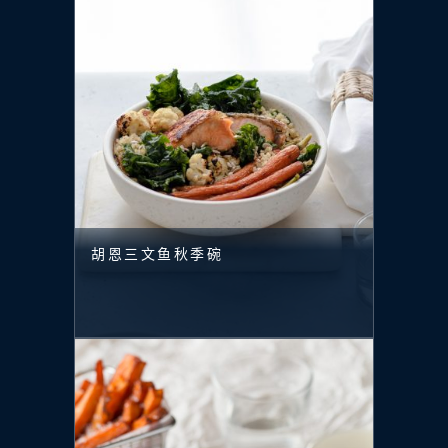
胡恩三文鱼秋季碗