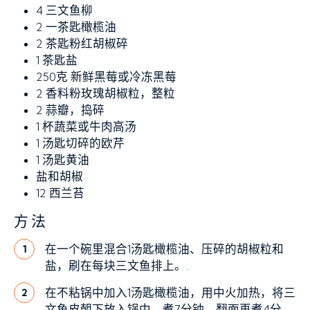
4
三文鱼柳
2
一茶匙橄榄油
2
茶匙粉红胡椒碎
1
茶匙盐
250克
新鲜黑莓或冷冻黑莓
2
香料粉玫瑰胡椒粒，整粒
2
蒜瓣，捣碎
1
杯蔬菜或牛肉高汤
1
汤匙切碎的欧芹
1
汤匙黄油
盐和胡椒
12
西兰苔
方法
在一个碗里混合1汤匙橄榄油、压碎的胡椒粒和
1
盐，刷在每块三文鱼排上。.
在不粘锅中加入1汤匙橄榄油，用中火加热，将三
2
文鱼皮朝下放入锅中，煮7分钟，翻面再煮4分