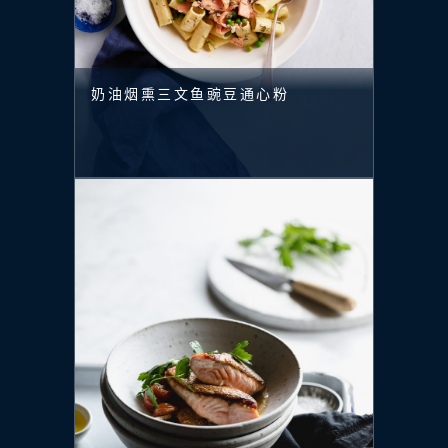
奶油烟熏三文鱼豌豆通心粉