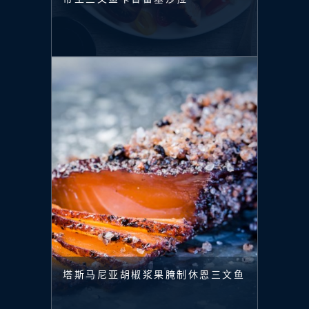
塔斯马尼亚胡椒浆果腌制休恩三文鱼