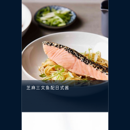
芝麻三文鱼配日式酱