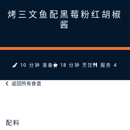
烤三文鱼配黑莓粉红胡椒
酱
10 分钟 准备
18 分钟 烹饪
服务 4
返回所有食谱
配料