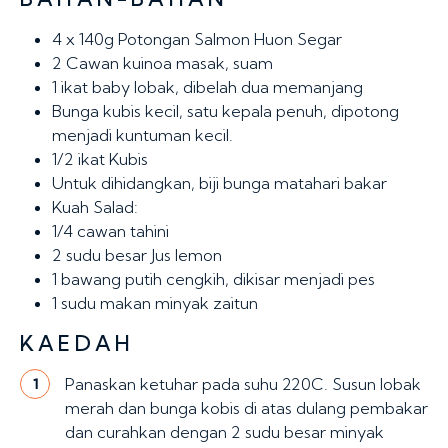
4 x 140g
Potongan Salmon Huon Segar
2 Cawan
kuinoa masak, suam
1 ikat
baby lobak, dibelah dua memanjang
Bunga kubis kecil, satu kepala penuh, dipotong
menjadi kuntuman kecil.
1/2 ikat
Kubis
Untuk dihidangkan, biji bunga matahari bakar
Kuah Salad:
1/4 cawan
tahini
2 sudu besar
Jus lemon
1
bawang putih cengkih, dikisar menjadi pes
1 sudu makan
minyak zaitun
KAEDAH
Panaskan ketuhar pada suhu 220C. Susun lobak
1
merah dan bunga kobis di atas dulang pembakar
dan curahkan dengan 2 sudu besar minyak