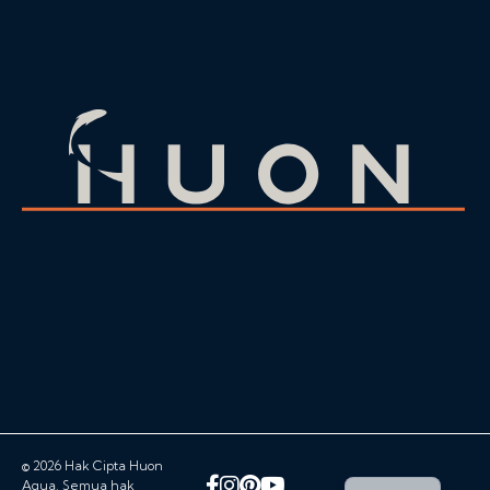
© 2026 Hak Cipta Huon
Facebook
Instagram
Pinterest
YouTube
Aqua. Semua hak