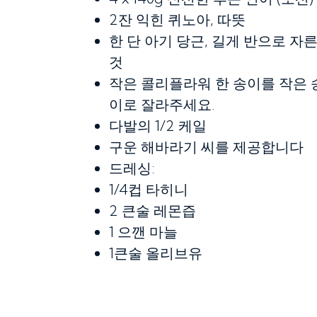
2잔
익힌 퀴노아, 따뜻
한 단
아기 당근, 길게 반으로 자
것
작은 콜리플라워 한 송이를 작은 
이로 잘라주세요.
다발의 1/2
케일
구운 해바라기 씨를 제공합니다
드레싱:
1/4컵
타히니
2 큰술
레몬즙
1
으깬 마늘
1큰술
올리브유