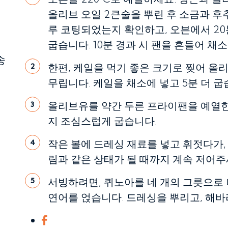
올리브 오일 2큰술을 뿌린 후 소금과 후
른
루 코팅되었는지 확인하고, 오븐에서 20
굽습니다. 10분 경과 시 팬을 흔들어 채
송
한편, 케일을 먹기 좋은 크기로 찢어 올리브
2
무립니다. 케일을 채소에 넣고 5분 더 굽
올리브유를 약간 두른 프라이팬을 예열한 
3
지 조심스럽게 굽습니다.
작은 볼에 드레싱 재료를 넣고 휘젓다가,
4
림과 같은 상태가 될 때까지 계속 저어주
서빙하려면, 퀴노아를 네 개의 그릇으로 
5
연어를 얹습니다. 드레싱을 뿌리고, 해바