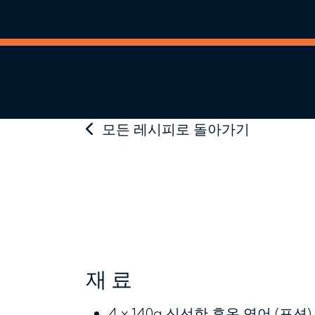
모든 레시피로 돌아가기
재료
4 x 140g
신선한 후온 연어 (포션)