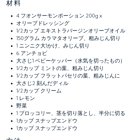
材料
4
フオンサーモンポーション 200g x
オリーブドレッシング
1/2カップ
エキストラバージンオリーブオイル
150グラム
カラマタオリーブ、粗みじん切り
1
ニンニク大1かけ、みじん切り
6
アンチョビ
大さじ1
ベビーケッパー（水気を切ったもの）
1/2カップ
ミントの葉、粗みじん切り
1/2カップ
フラットパセリの葉、粗みじんに
大さじ2
刻んだディル
1/2カップ
クリーム
1
レモン
野菜
1
ブロッコリー、茎を切り落とし、半分に切る
1カップ
スナップエンドウ
1カップ
スナップエンドウ