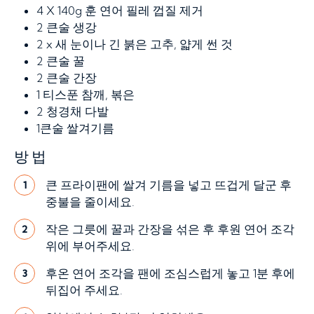
4 X 140g
훈 연어 필레 껍질 제거
2 큰술
생강
2 x
새 눈이나 긴 붉은 고추, 얇게 썬 것
2 큰술
꿀
2 큰술
간장
1 티스푼
참깨, 볶은
2
청경채 다발
1큰술
쌀겨기름
방법
큰 프라이팬에 쌀겨 기름을 넣고 뜨겁게 달군 후
1
중불을 줄이세요.
작은 그릇에 꿀과 간장을 섞은 후 후원 연어 조각
2
위에 부어주세요.
후온 연어 조각을 팬에 조심스럽게 놓고 1분 후에
3
뒤집어 주세요.