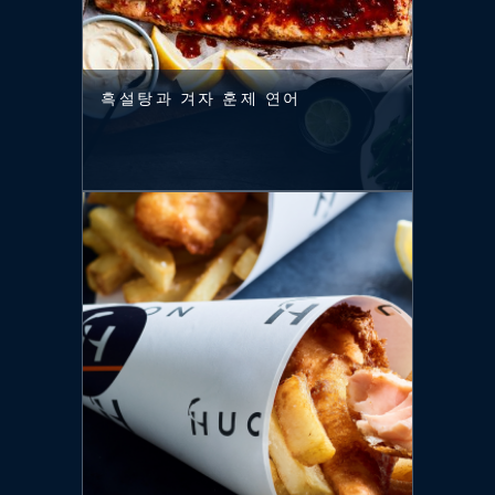
흑설탕과 겨자 훈제 연어