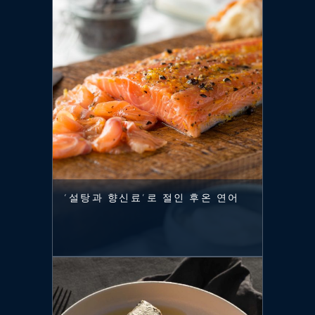
‘설탕과 향신료’로 절인 후온 연어