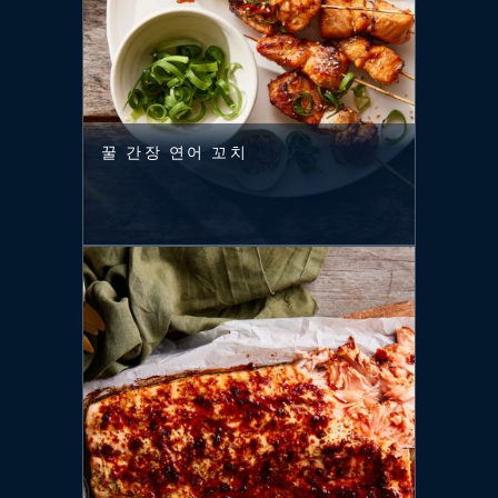
꿀 간장 연어 꼬치