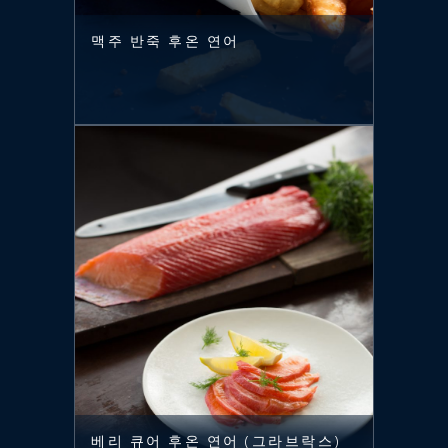
맥주 반죽 후온 연어
베리 큐어 후온 연어 (그라브락스)