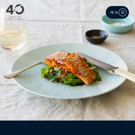
메인 콘텐츠로 건너뛰기
메뉴