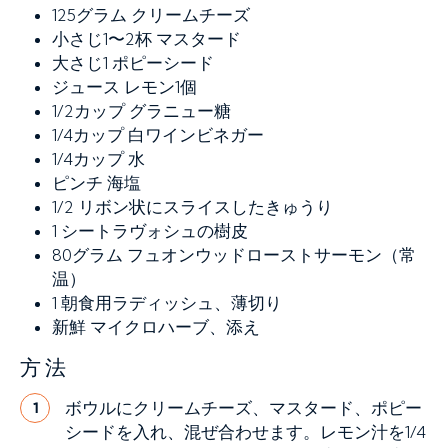
125グラム
クリームチーズ
小さじ1〜2杯
マスタード
大さじ1
ポピーシード
ジュース
レモン1個
1/2カップ
グラニュー糖
1/4カップ
白ワインビネガー
1/4カップ
水
ピンチ
海塩
1/2
リボン状にスライスしたきゅうり
1
シートラヴォシュの樹皮
80グラム
フュオンウッドローストサーモン（常
温）
1
朝食用ラディッシュ、薄切り
新鮮
マイクロハーブ、添え
方法
ボウルにクリームチーズ、マスタード、ポピー
1
シードを入れ、混ぜ合わせます。レモン汁を1/4